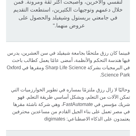
لنفسي والآخرين، وأصبحت أكثر ثقة ومرونة. فمن
خلال دعمهم وتوجيهات الكثيرين، استطعت التقديم
في جامعتي بريستول وشيفيلد والحصول على
عروض منهما."
فبينما كان رزق ملتحقًا بجامعة شيفيلد في سن العشرين، يدرس
فيها هندسة التحكم والأنظمة، أمضى عامًا يعمل كطالب باحث
في البرمجيات بشركة Sharp Life Science ومقرها في Oxford
Science Park.
وحاليًا لا زال رزق ملتزمًا بمساره في تطوير الخوارزميات التي
تمكن الآلات من التعلم، وبشكل أساسي طريقة التعلم. فهو
شريك مؤسس في FastAutomate، وهي شركة ناشئة مقرها
في مصر تعمل على بناء الجيل القادم من مساعدين محترفين
يعتمدون على الذكاء الاصطناعي: digimates