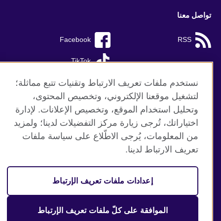
تواصل معنا
Facebook
RSS
TikTok
نستخدم ملفات تعريف الارتباط وتقنيات تتبع مماثلة؛
لتشغيل موقعنا الإلكتروني، وتخصيص المحتوى،
وتحليل استخدام الموقع، وتخصيص الإعلانات. لإدارة
موقع المجلس الثقافي البريطاني العالمي
اختياراتك، تُرجى زيارة مركز التفضيلات لدينا؛ ولمزيد
الخصوصية وشروط الاستخدام
من المعلومات، يُرجى الاطّلاع على سياسة ملفات
ملفات تعريف الإرتباط
تعريف الارتباط لدينا.
خارطة الموقع
إعدادات ملفات تعريف الإرتباط
© 2026 British Council
منظمة المملكة المتحدة الدولية للعلاقات الثقافية والفرص
التعليمية. جمعية خيرية مسجلة تحت رقم 209131 (إنجلترا وويلز)
الموافقة على كلّ ملفات تعريف الإرتباط
وSC03773 (اسكتلندا).