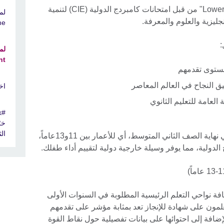
صُمم برنامج "Lower Secondary Checkpoint" من قبل امتحانات كامبردج الدولية (CIE) لتنمية
جليزية والعلوم والمعرفة.
me
:
nt
مستوى تقدمهم
يق النجاح في العالم المعاصر
اخ
لعامة للتعليم الثانوي
خر
ال
تجري اختبارات برنامج "Checkpoint" في نهاية الصف الثاني المتوسط، أي للأعمار بين 11و13عاماً،
لدولية، مما يوفر وسيلة خارجية دولية لتقييم أداء طفلك.
ختبارات برنامج "Checkpoint" كافة نواحي التعلم الرئيسية المطلوبة في السنوات الأولى
علمون على شهادة للإنجاز تعد بمثابة مؤشر على تقدمهم
إضافة إلى احتوائها على بيانات تفصيلية حول نقاط القوة