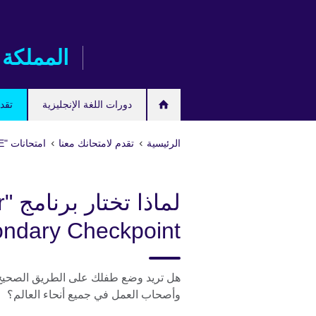
Skip
to
main
المملكة 
content
دورات اللغة الإنجليزية
تقدم
الرئيسية
تقدم لامتحانك معنا
امتحانات "IGCSE/International GCSE" وامتحانات المدارس
لم
econdary Checkpoint
هل تريد وضع طفلك على الطريق الصحيح
وأصحاب العمل في جميع أنحاء العالم؟