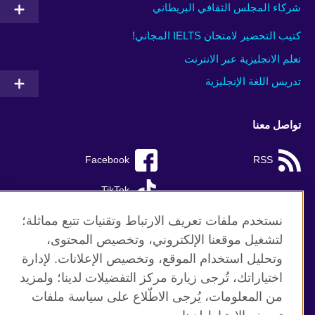
شركاء المجلس الثقافي البريطاني
كتيب التحضير لامتحان IELTS المجاني!
تعلم الانجليزية عبر الانترنت
تدريس اللغة الإنجليزية
تواصل معنا
Facebook
RSS
TikTok
نستخدم ملفات تعريف الارتباط وتقنيات تتبع مماثلة؛
لتشغيل موقعنا الإلكتروني، وتخصيص المحتوى،
وتحليل استخدام الموقع، وتخصيص الإعلانات. لإدارة
موقع المجلس الثقافي البريطاني العالمي
اختياراتك، تُرجى زيارة مركز التفضيلات لدينا؛ ولمزيد
الخصوصية وشروط الاستخدام
من المعلومات، يُرجى الاطّلاع على سياسة ملفات
ملفات تعريف الإرتباط