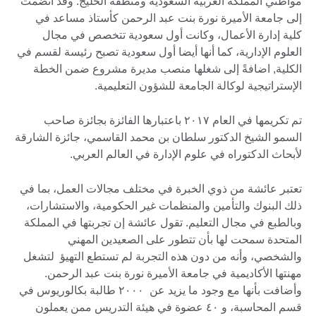
مواطني المملكة العربية السعودية ومنطقة الخليج. وقد انضمت
إلى جامعة الأميرة نورة بنت عبد الرحمن كأستاذ مساعد في
كلية إدارة الأعمال، وكانت أول سعودية تتخصص في مجال
العلوم الإدارية، كما أنها أيضا أول سعودية تصبح رئيسة لقسم في
الكلية, اضافةً إلى شغلها منصب مديرة مشروع ضمن الخطة
الإستراتيجية لوكالة الجامعة للشؤون التعليمية.
تم تكريمها في العام ٢٠١٧ باعتبارها الفائزة بجائزة صاحب
السمو الشيخ الدكتور سلطان بن محمد القاسمي، جائزة الشارقة
لأبحاث الدكتوراه في علوم الإدارة في العالم العربي.
تعتبر عائشة من ذوي الخبرة في مختلف مجالات العمل، بما في
ذلك البنوك والتأمين والمنظمات غير الحكومية، والاستشارات،
وبالطبع في مجال التعليم. تقول عائشة إن تجربتها في المملكة
المتحدة سمحت لها بأن تتطور على الصعيدين المهني
والشخصي، وأنه من دون هذه التجربة لم تستطع التهيؤ لتشغل
مهنتها الأكاديمية في جامعة الأميرة نورة بنت عبد الرحمن.
وأضافت بأنها مع وجود ما يزيد عن ٢٠٠٠ طالبة بكالوريوس في
قسم المحاسبة، و ٤٠ عضوة في هيئة التدريس ممن يعملون