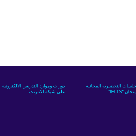
جلسات التحضيرية المجانية
دورات وموارد التدريس الالكترونية
تحان "IELTS"
على شبكة الانترنت