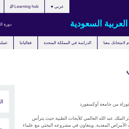
اختر
عربي
Learning hub
لغتك
العربية السعودية
دورة ال
 لامتحانك معنا
الدراسة في المملكة المتحدة
فعالياتنا
عملنا
ال
كتوراة من جامعة أوكسفورد
الملك عبد الله العالمي للأبحاث الطبية حيث يترأس
لأمراض المعدية. ويتعاون في مشروعه البحثي مع علماء