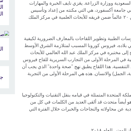
شب
ودية ووزارة الزراعة. يعَزي نايف الخبرة والمهارات
ال
 في جامعة أكسفورد، هي التي مكنته من إعداد وتأسيس
ال
صناديق التمويل المطلوبة وقيادة أكثر من ٢٠ عالماً ضمن فريقه للأبحاث العلمية في مركز الملك
سات الطبية وتطوير اللقاحات بالمعارف الضرورية لكيفية
ي بلاده، فيروس كورونا المسبب لمتلازمة الشرق الأوسط
ال
ح إلى مختبره في مركز الملك عبد الله العالمي للأبحاث
نية في المرحلة الأولى من التجارب السريرية للقاح فيروس
لتنفسية. هذا اللقاح يطبق نهج "صحة واحدة" الذي يجب أن
، الجمل) والانسان. هذه هي المرحلة الأولى من التجربة
جو
كة المتحدة المتمثلة في قيامه بنقل التقنيات والتكنولوجيا
 هو أيضاً متحدث قد ألقى العديد من الكلمات في كل من
دية عن محاولاته والنجاحات والخبرات خلال الفترة التي
لمهني للعام ٢٠١٨