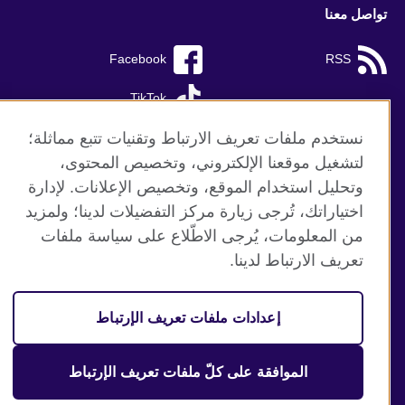
تواصل معنا
Facebook
RSS
TikTok
نستخدم ملفات تعريف الارتباط وتقنيات تتبع مماثلة؛
لتشغيل موقعنا الإلكتروني، وتخصيص المحتوى،
وتحليل استخدام الموقع، وتخصيص الإعلانات. لإدارة
موقع المجلس الثقافي البريطاني العالمي
اختياراتك، تُرجى زيارة مركز التفضيلات لدينا؛ ولمزيد
الخصوصية وشروط الاستخدام
من المعلومات، يُرجى الاطّلاع على سياسة ملفات
ملفات تعريف الإرتباط
تعريف الارتباط لدينا.
خارطة الموقع
إعدادات ملفات تعريف الإرتباط
© 2026 British Council
منظمة المملكة المتحدة الدولية للعلاقات الثقافية والفرص
التعليمية. جمعية خيرية مسجلة تحت رقم 209131 (إنجلترا وويلز)
الموافقة على كلّ ملفات تعريف الإرتباط
وSC03773 (اسكتلندا).