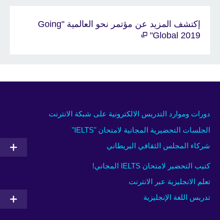
إكتشف المزيد عن مؤتمر نحو العالمية "Going
Global 2019"
دورات وموارد التدريس الالكترونية على شبكة الانترنت
الجلسات التحضيرية المجانية لامتحان "IELTS"
شركاء المجلس الثقافي البريطاني
كتيب التحضير لامتحان IELTS المجاني!
تعلم الانجليزية عبر الانترنت
تدريس اللغة الإنجليزية