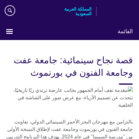
Skip
المملكة العربية
to
السعودية
main
content
القائمة
اختر
لغتك
قصة نجاح سينمائية: جامعة عفت
وجامعة الفنون في بورنموث
بالتزامن مع مهرجان البحر الأحمر السينمائي الدولي، تعاونت
جامعة الفنون في بورنموث وجامعة عفت لإطلاق النسخة الأولى
من "مدرسة السينما" في عام 2024. يهدف هذا البرنامج التدريبي