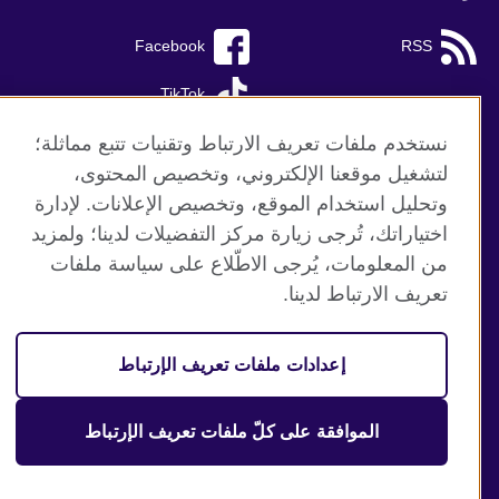
Facebook
RSS
TikTok
نستخدم ملفات تعريف الارتباط وتقنيات تتبع مماثلة؛
لتشغيل موقعنا الإلكتروني، وتخصيص المحتوى،
وتحليل استخدام الموقع، وتخصيص الإعلانات. لإدارة
موقع المجلس الثقافي البريطاني العالمي
اختياراتك، تُرجى زيارة مركز التفضيلات لدينا؛ ولمزيد
الخصوصية وشروط الاستخدام
من المعلومات، يُرجى الاطّلاع على سياسة ملفات
ملفات تعريف الإرتباط
تعريف الارتباط لدينا.
خارطة الموقع
إعدادات ملفات تعريف الإرتباط
© 2026 British Council
منظمة المملكة المتحدة الدولية للعلاقات الثقافية والفرص
التعليمية. جمعية خيرية مسجلة تحت رقم 209131 (إنجلترا وويلز)
الموافقة على كلّ ملفات تعريف الإرتباط
وSC03773 (اسكتلندا).