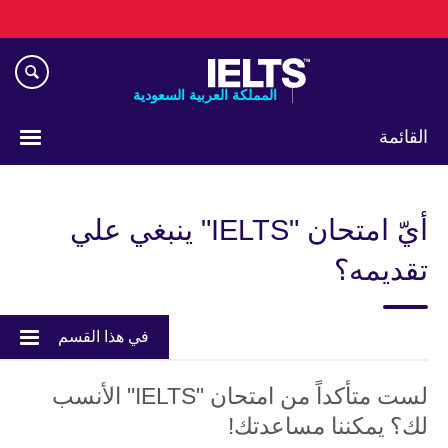
Skip
to
main
content
المملكة العربية السعودية
القائمة
اختر
لغتك
أيّ امتحان "IELTS" ينبغي علي
تقديمه؟
في هذا القسم
لست متأكداً من امتحان "IELTS" الأنسب
لك؟ يمكننا مساعدتك!