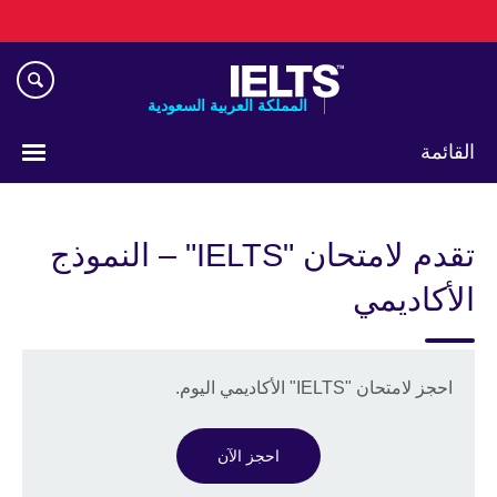
Skip
to
main
content
المملكة العربية السعودية
القائمة
اختر
لغتك
تقدم لامتحان "IELTS" – النموذج
الأكاديمي
احجز لامتحان "IELTS" الأكاديمي اليوم.
احجز الآن