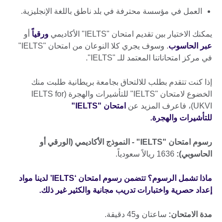
العمل في مؤسسة محترفة في بلد ناطق باللغة الإنجليزية.
يمكنك الاختيار بين تقديم امتحان "IELTS" الأكاديمي
ورقياً
أو
عبر الحاسوب
. وسوف يجري كلا النوعان من امتحان "IELTS"
في مركز امتحاناتنا المعتمد للـ "IELTS".
إذا كنت تتقدم بطلب للالتحاق بجامعة بريطانية طلبت منك
الخضوع لامتحان "IELTS" للتأشيرات والهجرة (IELTS for
UKVI)، فاعرف المزيد عن
امتحان "IELTS"
للتأشيرات والهجرة.
رسوم امتحان "IELTS" - النموذج الأكاديمي (الورقي أو
الحاسوبي)
:
1636 ريالاً سعودياً.
ماذا تشمل الرسوم؟ تتضمن رسوم امتحان ‘IELTS’ لدينا مواد
إعداد حصرية واختبارات تدريب مجانية والكثير غير ذلك.
مدة الامتحان
:
ساعتان و45 دقيقة.