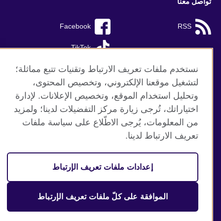
تواصل معنا
Facebook
RSS
TikTok
نستخدم ملفات تعريف الارتباط وتقنيات تتبع مماثلة؛
لتشغيل موقعنا الإلكتروني، وتخصيص المحتوى،
وتحليل استخدام الموقع، وتخصيص الإعلانات. لإدارة
موقع المجلس الثقافي البريطاني العالمي
اختياراتك، تُرجى زيارة مركز التفضيلات لدينا؛ ولمزيد
الخصوصية وشروط الاستخدام
من المعلومات، يُرجى الاطّلاع على سياسة ملفات
ملفات تعريف الإرتباط
تعريف الارتباط لدينا.
خارطة الموقع
إعدادات ملفات تعريف الإرتباط
© 2026 British Council
منظمة المملكة المتحدة الدولية للعلاقات الثقافية والفرص
التعليمية. جمعية خيرية مسجلة تحت رقم 209131 (إنجلترا وويلز)
الموافقة على كلّ ملفات تعريف الإرتباط
وSC03773 (اسكتلندا).