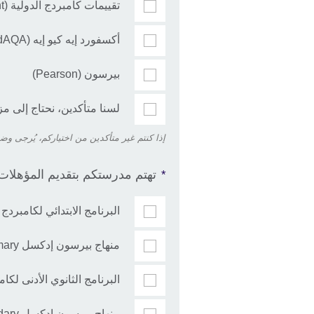
تقييمات كامبردج الدولية (Cambridge International Assessment)
أكسفورد إيه كيو إيه (OxfordAQA)
بيرسون (Pearson)
لسنا متأكدين، نحتاج إلى مز
إذا كنتم غير متأكدين من اختياركم، يُرجى وضع
تهتم مدرستكم بتقديم المؤهلات ا
*
البرنامج الابتدائي لكامبردج
منهاج بيرسون إدكسل iPrimary
البرنامج الثانوي الأدنى لكا
منهاج بيرسون إدكسل iLower Secondary