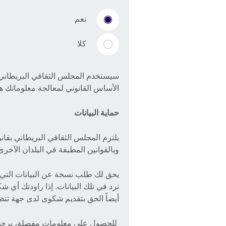
نعم
كلا
سيستخدم المجلس الثقافي البريطاني ا
الأساس القانوني لمعالجة معلوماتك ه
حماية البيانات
يلتزم المجلس الثقافي البريطاني بقان
وبالقوانين المطبقة في البلدان الآخرى و
يحق لك طلب نسخة عن البيانات التي ن
ترد في تلك البيانات. إذا راودتك أي 
أيضاً الحق بتقديم شكوى لدى جهة تن
للحصول على معلومات مفصلة، يرجى