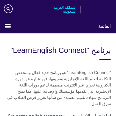
Skip
المملكة العربية
to
السعودية
main
content
القائمة
اختر
لغتك
برنامج "LearnEnglish Connect"
“LearnEnglish Connect” هو برنامج جديد فعال ومنحفض
التكلفة لتعلم اللغة الإنجليزية وتقييمها، فهو عبارة عن دورة
الكترونية تجري عبر الانترنت مصممة لدعم دورات اللغة
الإنجليزية التي تقدمها مؤسستك والإضافة عليها. كما يمنح
البرنامج شهادة تقييم معتمدة من شأنها تعزيز فرص الطلاب في
سوق العمل.