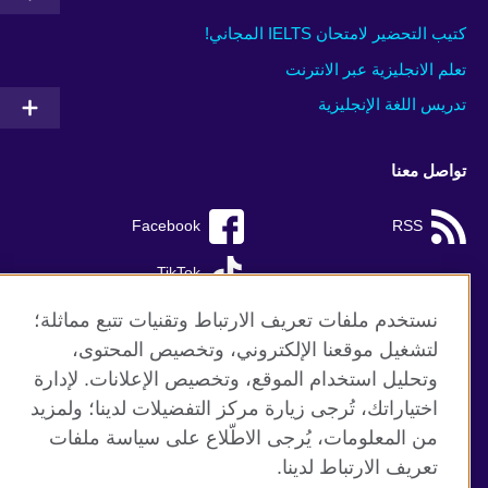
كتيب التحضير لامتحان IELTS المجاني!
تعلم الانجليزية عبر الانترنت
تدريس اللغة الإنجليزية
تواصل معنا
Facebook
RSS
TikTok
نستخدم ملفات تعريف الارتباط وتقنيات تتبع مماثلة؛
لتشغيل موقعنا الإلكتروني، وتخصيص المحتوى،
وتحليل استخدام الموقع، وتخصيص الإعلانات. لإدارة
موقع المجلس الثقافي البريطاني العالمي
اختياراتك، تُرجى زيارة مركز التفضيلات لدينا؛ ولمزيد
الخصوصية وشروط الاستخدام
من المعلومات، يُرجى الاطّلاع على سياسة ملفات
ملفات تعريف الإرتباط
تعريف الارتباط لدينا.
خارطة الموقع