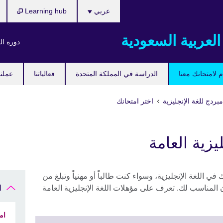
اختر
عربي
Learning hub
لغتك
العربية السعودية
دورة ال
 لامتحانك معنا
الدراسة في المملكة المتحدة
فعالياتنا
عملنا
بردج للغة الإنجليزية
اختر امتحانك
يزية العامة
ي اللغة الإنجليزية، وسواء كنت طالباً أو مهنياً وتبلغ من
الامتحان المناسب لك. تعرف على مؤهلات اللغة الإنجليزية العامة
ا
ام