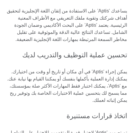
يساعدك 'Aptis' على الاستفادة من إتقان اللغة الإنجليزية لتحقيق
أهداف شركتك وتقوية ملفك التعريفي مع الأطراف المعنية
الرئيسية. يعتمد 'Aptis' على البحث الأكاديمي وضمان الجودة
الشامل. تساعدك النتائج عالية الدقة والموثوقية على تقليل
مخاطر السمعة المرتبطة بمهارات اللغة الإنجليزية الضعيفة.
تحسين عملية التوظيف والتدريب لديك
يمكن إجراء 'Aptis' في أي مكان أو تاريخ أو وقت من اختيارك.
يمكنك إدارة العملية بأكملها بنفسك أو يمكننا القيام بها نيابة عنك.
مع 'Aptis'، يمكنك اختبار فقط المهارات الأكثر صلة بمؤسستك،
مما يسمح لك بتحسين عملية الاختبارات الخاصة بك وتوفير ربح
يمكن إثباته لعملك.
اتخاذ قرارات مستنيرة
تم تصميم 'Aptis' لاختبار قدرة المتقدمين للاختبار على التواصل