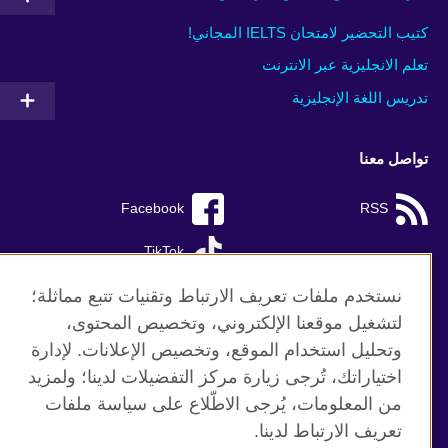
كتيب التحضير لامتحان IELTS المجاني!
تعلم الانجليزية عبر الانترنت
تدريس اللغة الإنجليزية
تواصل معنا
Facebook
RSS
TikTok
نستخدم ملفات تعريف الارتباط وتقنيات تتبع مماثلة؛
لتشغيل موقعنا الإلكتروني، وتخصيص المحتوى،
وتحليل استخدام الموقع، وتخصيص الإعلانات. لإدارة
موقع المجلس الثقافي البريطاني العالمي
اختياراتك، تُرجى زيارة مركز التفضيلات لدينا؛ ولمزيد
الخصوصية وشروط الاستخدام
من المعلومات، يُرجى الاطّلاع على سياسة ملفات
ملفات تعريف الإرتباط
تعريف الارتباط لدينا.
خارطة الموقع