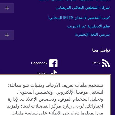
شركاء المجلس الثقافي البريطاني
كتيب التحضير لامتحان IELTS المجاني!
تعلم الانجليزية عبر الانترنت
تدريس اللغة الإنجليزية
تواصل معنا
Facebook
RSS
TikTok
نستخدم ملفات تعريف الارتباط وتقنيات تتبع مماثلة؛
لتشغيل موقعنا الإلكتروني، وتخصيص المحتوى،
وتحليل استخدام الموقع، وتخصيص الإعلانات. لإدارة
موقع المجلس الثقافي البريطاني العالمي
اختياراتك، تُرجى زيارة مركز التفضيلات لدينا؛ ولمزيد
الخصوصية وشروط الاستخدام
من المعلومات، يُرجى الاطّلاع على سياسة ملفات
ملفات تعريف الإرتباط