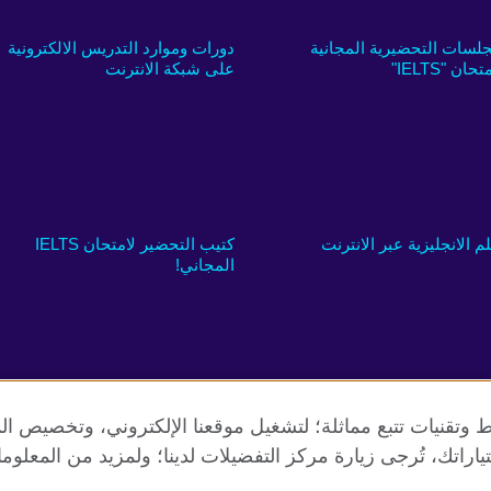
جلسات التحضيرية المجانية
دورات وموارد التدريس الالكترونية
تحان "IELTS"
على شبكة الانترنت
لم الانجليزية عبر الانترنت
كتيب التحضير لامتحان IELTS
المجاني!
 وتقنيات تتبع مماثلة؛ لتشغيل موقعنا الإلكتروني، وتخصيص ال
ياراتك، تُرجى زيارة مركز التفضيلات لدينا؛ ولمزيد من المعلوم
الخصوصية وشروط الاستخدام
ملفات تعريف الإرتباط
خارطة الموقع