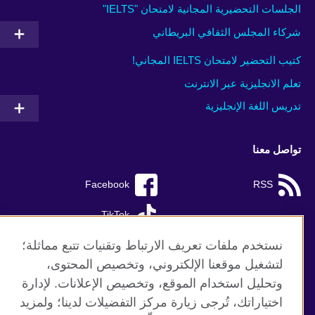
الجلسات التحضيرية المجانية لامتحان "IELTS"
شركاء المجلس الثقافي البريطاني
كتيب التحضير لامتحان IELTS المجاني!
تعلم الانجليزية عبر الانترنت
تدريس اللغة الإنجليزية
تواصل معنا
Facebook
RSS
TikTok
نستخدم ملفات تعريف الارتباط وتقنيات تتبع مماثلة؛
لتشغيل موقعنا الإلكتروني، وتخصيص المحتوى،
وتحليل استخدام الموقع، وتخصيص الإعلانات. لإدارة
موقع المجلس الثقافي البريطاني العالمي
اختياراتك، تُرجى زيارة مركز التفضيلات لدينا؛ ولمزيد
الخصوصية وشروط الاستخدام