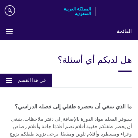
Skip
المملكة العربية
to
السعودية
main
content
القائمة
اختر
لغتك
هل لديكم أي أسئلة؟
في هذا القسم
ما الذي ينبغي أن يحضره طفلي إلى فصله الدراسي؟
سيوفر المعلم مواد الدورة بالإضافة إلى دفتر ملاحظات. ينبغي
أن يحضر طفلكم حقيبة أقلام تضم أقلامًا جافة وأقلام رصاص
وغراء ومسطرة وأقلام تلوين ومقصًا. يرجى تزويد طفلكم بزوج